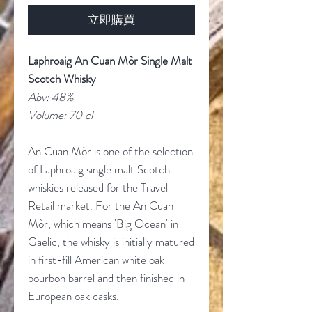
立即購買
Laphroaig An Cuan Mòr Single Malt
Scotch Whisky
Abv: 48%
Volume: 70 cl
An Cuan Mòr is one of the selection
of Laphroaig single malt Scotch
whiskies released for the Travel
Retail market. For the An Cuan
Mòr, which means 'Big Ocean' in
Gaelic, the whisky is initially matured
in first-fill American white oak
bourbon barrel and then finished in
European oak casks.