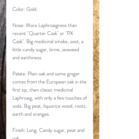
Color: Gold.
Nose: More Laphroaigness than
recent "Quarter Cask" or "PX
Cask". Big medicinal smoke, soot, a
little candy sugar, brine, seaweed
and earthiness.
Palate: Plain oak and some ginger
comes from the European oak in the
first sip, then classic medicinal
Laphroaig, with only a few touches of
soda. Big peat, liquorice wood, roots,
earth and oranges.
Finish: Long. Candy sugar, peat and
oak.