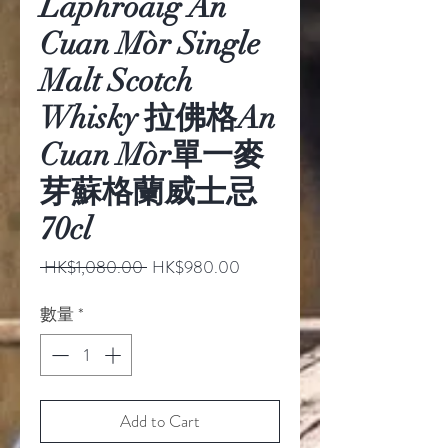
Laphroaig An
Cuan Mòr Single
Malt Scotch
Whisky 拉佛格An
Cuan Mòr單一麥
芽蘇格蘭威士忌
70cl
一
促
 HK$1,080.00 
HK$980.00
般
銷
價
價
數量
*
格
格
Add to Cart