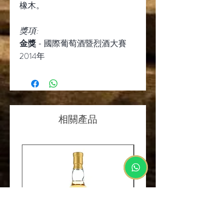
橡木。
獎項
:
金獎
-
國際葡萄酒暨烈酒大賽
2014
年
相關產品