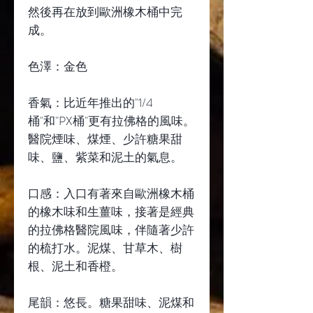
然後再在放到歐洲橡木桶中完
成。
色澤：金色
香氣：比近年推出的"1/4
桶"和"PX桶"更有拉佛格的風味。
醫院煙味、煤煙、少許糖果甜
味、鹽、紫菜和泥土的氣息。
口感：入口有著來自歐洲橡木桶
的橡木味和生薑味，接著是經典
的拉佛格醫院風味，伴隨著少許
的梳打水。泥煤、甘草木、樹
根、泥土和香橙。
尾韻：悠長。糖果甜味、泥煤和