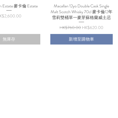
an Estate 麥卡倫 Estate
快速瀏覽
Macallan 12yo Double Cask Single
快速瀏覽
Malt Scotch Whisky 70cl 麥卡倫12年
價格
K$2,600.00
雪莉雙桶單一麥芽蘇格蘭威士忌
一般價格
促銷價格
HK$760.00
HK$620.00
無庫存
新增至購物車