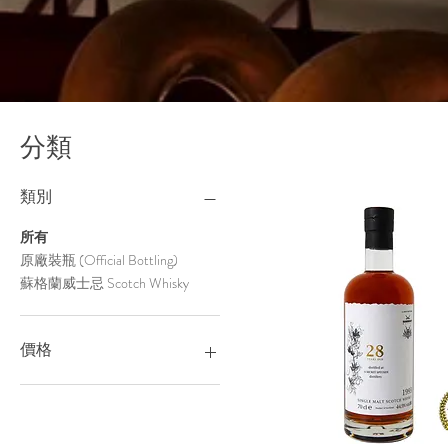
分類
類別
所有
原廠裝瓶 (Official Bottling)
蘇格蘭威士忌 Scotch Whisky
價格
HK$620
HK$3,080