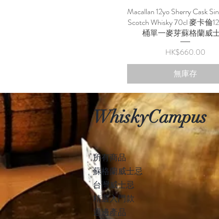
Macallan 12yo Sherry Cask Sin
快速瀏覽
Scotch Whisky 70cl 麥卡
桶單一麥芽蘇格蘭威
價格
HK$660.00
無庫存
WhiskyCampus
所有商品
蘇格蘭威士忌
台灣​威士忌
精選入門款
週邊產品