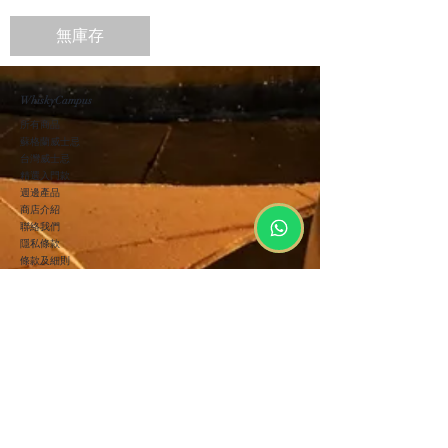
無庫存
WhiskyCampus
所有商品
蘇格蘭威士忌
台灣​威士忌
精選入門款
週邊產品
商店介紹
聯絡我們
隱私條款
條款及細則
批發合作
顧客服務
運送方式
SF-EXPRESS
面交
付款方式
FPS