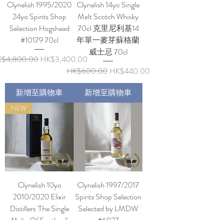
Clynelish 1995/2020
Clynelish 14yo Single
24yo Spirits Shop
Malt Scotch Whisky
Selection Hogshead
70cl 克里尼利基14
#10179 70cl
年單一麥芽蘇格蘭
威士忌 70cl
般價格
促銷價格
$4,800.00
HK$3,400.00
一般價格
促銷價格
HK$600.00
HK$440.00
新增至購物車
新增至購物車
NEW
Clynelish 10yo
Clynelish 1997/2017
2010/2020 Elixir
Spirits Shop Selection
Distillers 'The Single
Selected by LMDW