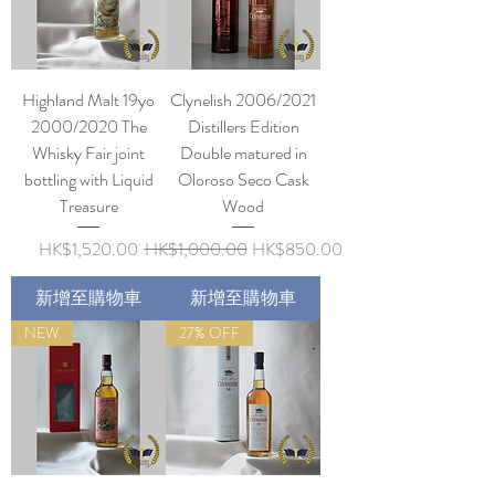
Highland Malt 19yo
Clynelish 2006/2021
2000/2020 The
Distillers Edition
Whisky Fair joint
Double matured in
bottling with Liquid
Oloroso Seco Cask
Treasure
Wood
價格
一般價格
促銷價格
HK$1,520.00
HK$1,000.00
HK$850.00
新增至購物車
新增至購物車
NEW
27% OFF