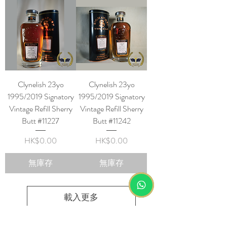
Clynelish 23yo
Clynelish 23yo
1995/2019 Signatory
1995/2019 Signatory
Vintage Refill Sherry
Vintage Refill Sherry
Butt #11227
Butt #11242
價格
價格
HK$0.00
HK$0.00
無庫存
無庫存
載入更多