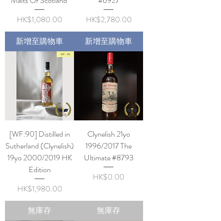
Malts Of Scotland'
#6927
價格
價格
HK$1,080.00
HK$2,780.00
新增至購物車
新增至購物車
[WF:90] Distilled in
Clynelish 21yo
Sutherland (Clynelish)
1996/2017 The
19yo 2000/2019 HK
Ultimate #8793
Edition
價格
HK$0.00
價格
HK$1,980.00
無庫存
無庫存