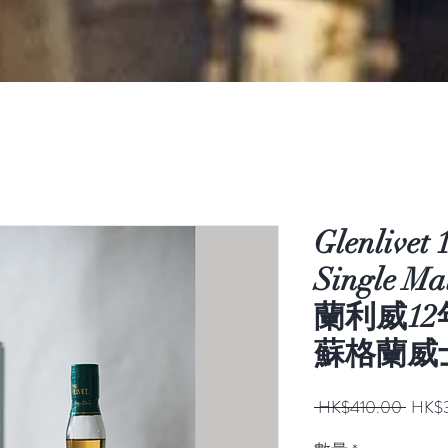
Glenlivet
Single Ma
蘭利威1
蘇格蘭威士忌
一
 HK$410.00 
HK$
般