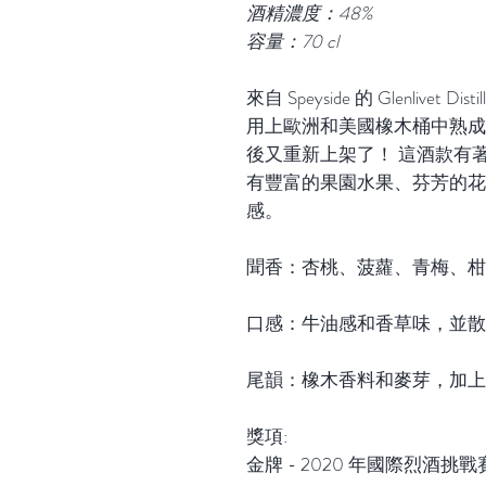
酒精濃度：48%
容量：70 cl
來自 Speyside 的 Glenlivet
用上歐洲和美國橡木桶中熟成。
後又重新上架了！ 這酒款有著 G
有豐富的果園水果、芬芳的花
感。
聞香：杏桃、菠蘿、青梅、柑
口感：牛油感和香草味，並散
尾韻：橡木香料和麥芽，加上
獎項:
金牌 - 2020 年國際烈酒挑戰