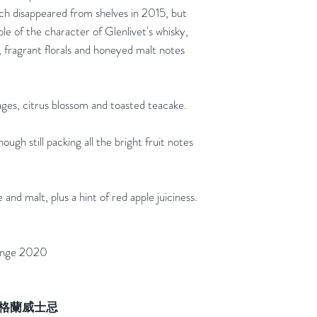
ch disappeared from shelves in 2015, but
e of the character of Glenlivet's whisky,
, fragrant florals and honeyed malt notes
ges, citrus blossom and toasted teacake.
ough still packing all the bright fruit notes
 and malt, plus a hint of red apple juiciness.
llenge 2020
蘇格蘭威士忌