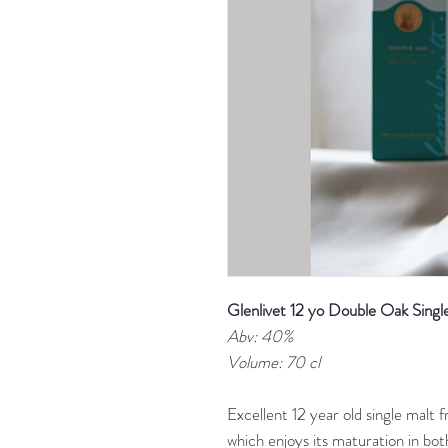
Glenlivet 12 yo Double Oak Singl
Abv: 40%
Volume: 70 cl
Excellent 12 year old single malt f
which enjoys its maturation in bo