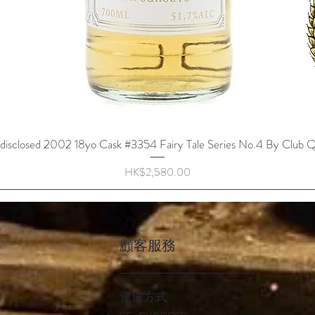
disclosed 2002 18yo Cask #3354 Fairy Tale Series No.4 By Club Q
快速瀏覽
價格
HK$2,580.00
顧客服務
運送方式