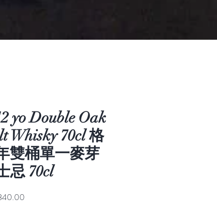
 12 yo Double Oak
lt Whisky 70cl 格
2年雙桶單一麥芽
 70cl
促
340.00
銷