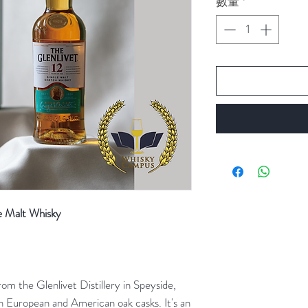
數量
*
價
格
e Malt Whisky
rom the Glenlivet Distillery in Speyside,
th European and American oak casks. It's an