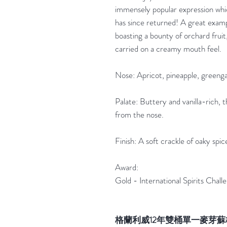
immensely popular expression whi
has since returned! A great exampl
boasting a bounty of orchard fruit
carried on a creamy mouth feel.
Nose: Apricot, pineapple, greenga
Palate: Buttery and vanilla-rich, th
from the nose.
Finish: A soft crackle of oaky spice
Award:
Gold - International Spirits Cha
格蘭利威12年雙桶單一麥芽