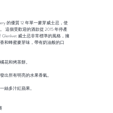
 Distillery 的優質 12 年單一麥芽威士忌，使
 這個受歡迎的酒款從 2015 年停產
lenlivet 威士忌非常標準的風格，擁
香和蜂蜜麥芽味，帶有奶油般的口
橘花和烤茶餅。
發出所有明亮的水果香氣。
一絲多汁紅蘋果。
賽