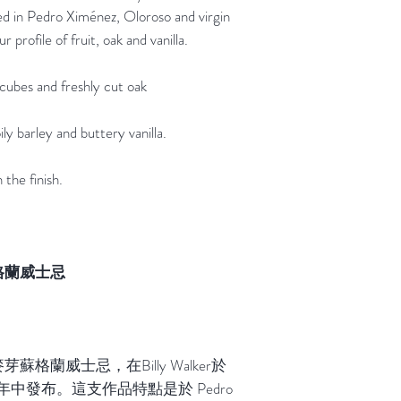
ed in Pedro Ximénez, Oloroso and virgin
r profile of fruit, oak and vanilla.
cubes and freshly cut oak
ly barley and buttery vanilla.
 the finish.
格蘭威士忌
麥芽蘇格蘭威士忌，在
Billy Walker
於
年中發布。這
支作
品特點是
於
Pedro