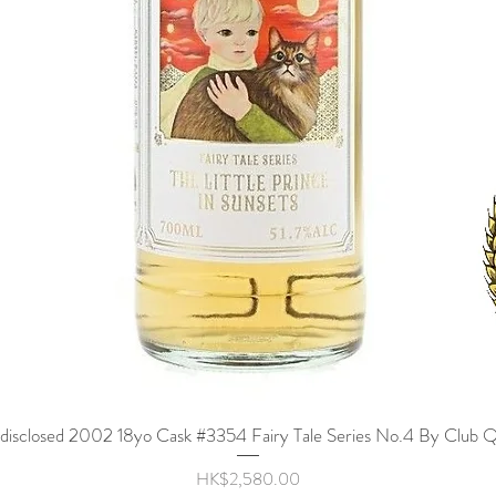
disclosed 2002 18yo Cask #3354 Fairy Tale Series No.4 By Club Q
快速瀏覽
價格
HK$2,580.00