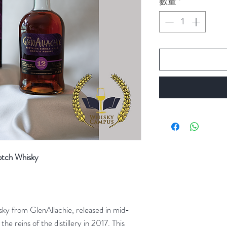
數量
*
價
格
cotch Whisky
isky from GlenAllachie, released in mid-
the reins of the distillery in 2017. This