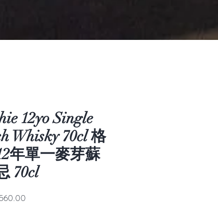
hie 12yo Single
ch Whisky 70cl 格
12年單一麥芽蘇
70cl
促
560.00
銷