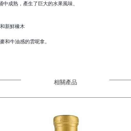
桶中成熟，產生了巨大的水果風味、
和新鮮橡木
麥和
牛油感的
雲呢拿。
相關產品