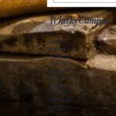
WhiskyCampus
所有商品
蘇格蘭威士忌
台灣​威士忌
精選入門款
週邊產品
商店介紹
聯絡我們
隱私條款
條款及細則
批發合作