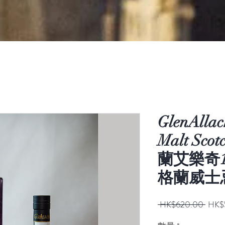
GlenAllac
Malt Scot
蘭艾樂奇
格蘭威士忌 
一
 HK$620.00 
HK$
般