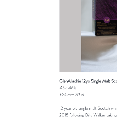
GlenAllachie 12yo Single Malt S
Abv: 46%
Volume: 70 cl
12 year old single malt Scotch wh
2018 following Billy Walker taking 