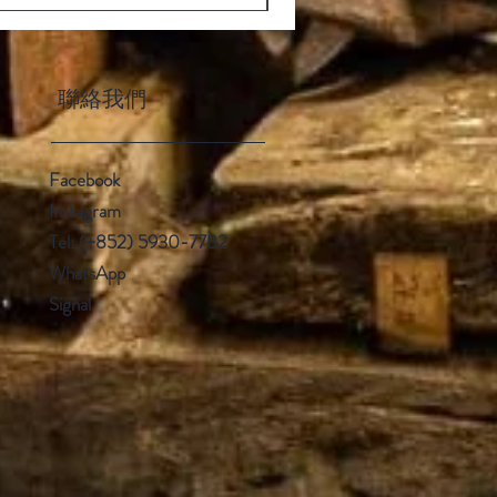
聯絡我們
Facebook
Instagram
Tel: (+852) 5930-7782
WhatsApp
Signal