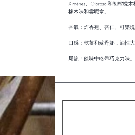
Ximénez
、
Oloroso
和初榨橡木
橡木味和雲呢拿。
香氣：
炸香蕉、杏仁、可樂塊
口感：
乾薑和蘇丹娜，油性大
尾韻：
餘味中略帶巧克力味。