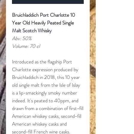
Bruichladdich Port Charlotte 10
Year Old Heavily Peated Single
Malt Scotch Whisky
Abv: 50%
Volume: 70 cl
Introduced as the flagship Port
Charlotte expression produced by
Bruichladdich in 2018, this 10 year
old single malt from the Isle of Islay
is a lip-smackingly smoky number
indeed. It's peated to 40ppm, and
drawn from a combination of first-fill
American whiskey casks, second-fill
American whiskey casks and
second-fill French wine casks.