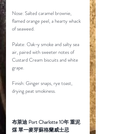
Nose: Salted caramel brownie,
flamed orange peel, a hearty whack
of seaweed.
Palate: Oak-y smoke and salty sea
air, paired with sweeter notes of
Custard Cream biscuits and white
grape.
Finish: Ginger snaps, rye toast,
drying peat smokiness.
布萊迪 Port Charlotte 10年 重泥
煤 單一麥芽蘇格蘭威士忌