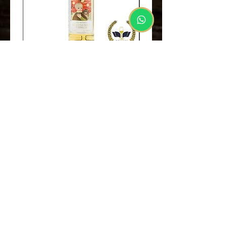
Undisclosed 2002 18yo Cask
Secret Speyside 1993
#3354 Fairy Tale Series No.4
28yo Single Sherry 
By Club Qing
Sansibar Malt Mani
價格
HK$2,580.00
WhiskyCampus
所有商品
蘇格蘭威士忌
台灣​威士忌