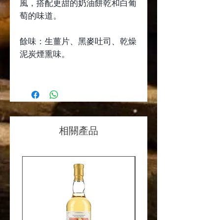
風，搭配更甜的奶油餅乾和白葡
萄的味道。
餘味：生薑片、黑麥吐司、乾燥
泥炭煙熏味。
相關產品