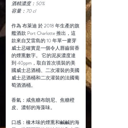
酒精濃度：50%
容量：70 cl
作為 布萊迪 於 2018 年生產的旗
艦酒款 Port Charlotte 推出，這
款來自艾雷島的 10 年單一麥芽
威士忌確實是一個令人唇齒留香
的煙熏數字。 它的泥炭濃度達
到 40ppm，取自首次填裝的美
國威士忌酒桶、二次灌裝的美國
威士忌酒桶和二次灌裝的法國葡
萄酒酒桶。
香氣：咸焦糖布朗尼、焦糖橙
皮、濃郁的海藻味。
口感：橡木味的煙熏和鹹鹹的海