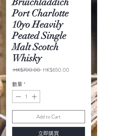
Bruichladdich
Port Charlotte
10yo Heavily
Peated Single
Malt Scotch
Whisky
一
促
 HK$700.00 
HK$650.00
般
銷
價
價
數量
*
格
格
Add to Cart
立即購買