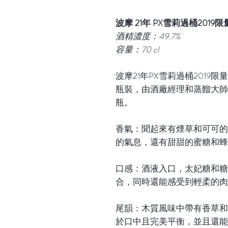
波摩 21年 PX雪莉過桶2019
酒精濃度：49.7%
容量：70 cl
波摩21年PX雪莉過桶2019限量
瓶裝，由酒廠經理和蒸餾大師Davi
瓶。
香氣：聞起來有煙草和可可的
的氣息，還有甜甜的蜜糖和蜂
口感：酒液入口，太妃糖和糖
合，同時還能感受到輕柔的肉
尾韻：木質風味中帶有香草和
於口中且完美平衡，並且還能