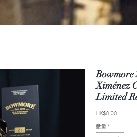
Bowmore 
Ximénez C
Limited R
價
HK$0.00
格
數量
*