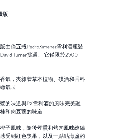
限量版
版由僅五瓶PedroXiménez雪利酒瓶裝
d Turner挑選。 它僅限於2500
香氣，夾雜着草本植物、碘酒和香料
蠟氣味
漿的味道與PX雪利酒的風味完美融
桂和肉豆蔻的味道
椰子風味，隨後煙熏和烤肉風味繚繞
感受到紅色漿果，以及一點點海鹽的