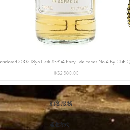
disclosed 2002 18yo Cask #3354 Fairy Tale Series No.4 By Club Q
快速瀏覽
價格
HK$2,580.00
顧客服務
運送方式