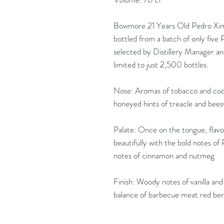
Bowmore 21 Years Old Pedro Ximé
bottled from a batch of only five
selected by Distillery Manager and
limited to just 2,500 bottles.
Nose: Aromas of tobacco and cocoa
honeyed hints of treacle and bee
Palate: Once on the tongue, flavo
beautifully with the bold notes o
notes of cinnamon and nutmeg
Finish: Woody notes of vanilla an
balance of barbecue meat.red berri