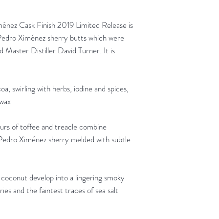
nez Cask Finish 2019 Limited Release is
 Pedro Ximénez sherry butts which were
 Master Distiller David Turner. It is
, swirling with herbs, iodine and spices,
swax
urs of toffee and treacle combine
f Pedro Ximénez sherry melded with subtle
d coconut develop into a lingering smoky
es and the faintest traces of sea salt