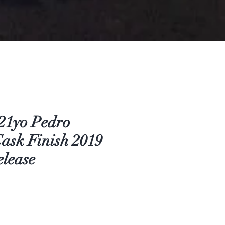
21yo Pedro
ask Finish 2019
elease