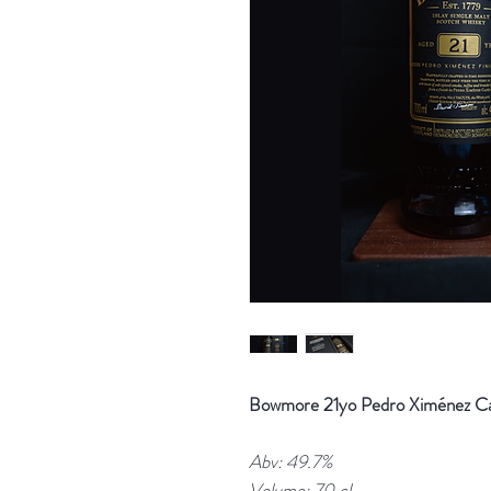
Bowmore 21yo Pedro Ximénez Cas
Abv: 49.7%
Volume: 70 cl