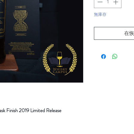
無庫存
在
k Finish 2019 Limited Release